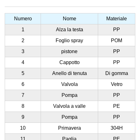
Numero
Nome
Materiale
1
Alza la testa
PP
2
Foglio spray
POM
3
pistone
PP
4
Cappotto
PP
5
Anello di tenuta
Di gomma
6
Valvola
Vetro
7
Pompa
PP
8
Valvola a valle
PE
9
Pompa
PP
10
Primavera
304H
11
Paglia
PE